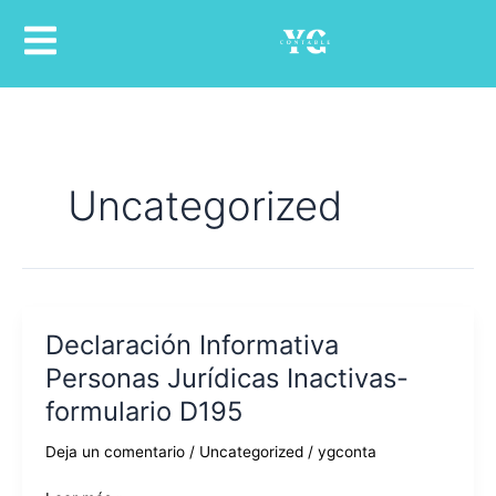
Ir
al
contenido
Uncategorized
Declaración Informativa
Declaración
Informativa
Personas Jurídicas Inactivas-
Personas
formulario D195
Jurídicas
Inactivas-
Deja un comentario
/
Uncategorized
/
ygconta
formulario
D195