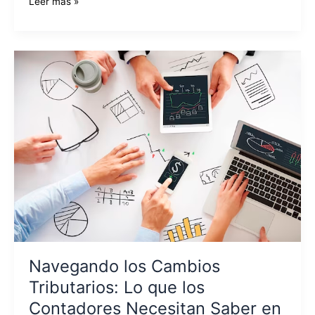
Leer más »
Navegando
los
Cambios
Tributarios:
Lo
que
los
Contadores
Necesitan
Saber
en
2024
Navegando los Cambios
Tributarios: Lo que los
Contadores Necesitan Saber en